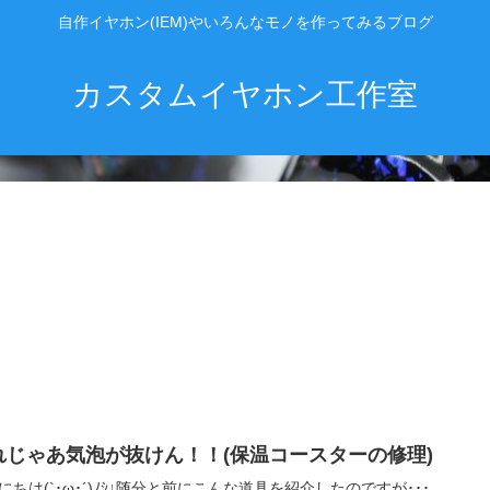
自作イヤホン(IEM)やいろんなモノを作ってみるブログ
カスタムイヤホン工作室
れじゃあ気泡が抜けん！！(保温コースターの修理)
にちは(`･ω･´)ﾉｼ↓随分と前にこんな道具を紹介したのですが･･･｡