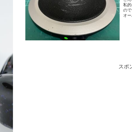
私的
ので
オー
スポ