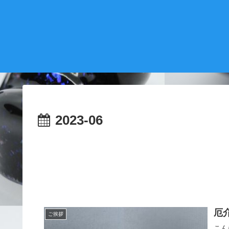
2023-06
厄
ご挨拶
こん