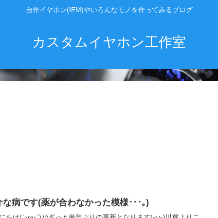
自作イヤホン(IEM)やいろんなモノを作ってみるブログ
カスタムイヤホン工作室
介な病です(薬が合わなかった模様･･･｡)
にちは(`･ω･´)ﾉｼざっと半年ぶりの更新となります(-ω-)以前よりこ