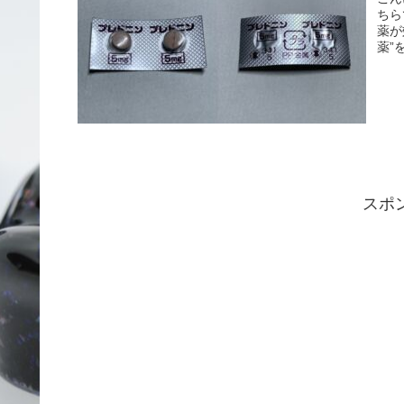
ちら
薬が
薬”
スポ