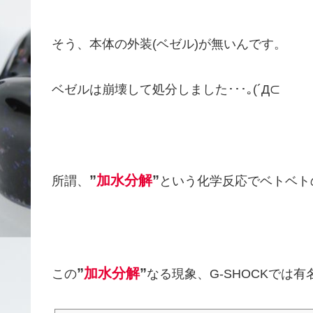
そう、本体の外装(ベゼル)が無いんです。
ベゼルは崩壊して処分しました･･･｡(´Д⊂
”
加水分解
”
所謂、
という化学反応でベトベトの
”
加水分解
”
この
なる現象、G-SHOCKでは