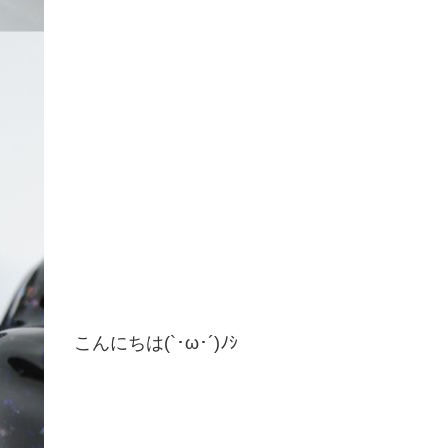
こんにちは(`･ω･´)ﾉｼ