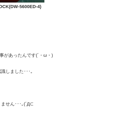
OCK(DW-5600ED-4)
事があったんです(´・ω・)
しました･･･｡
ん･･･｡(´Д⊂