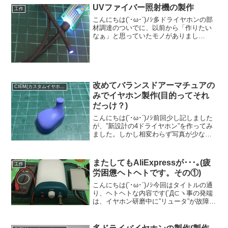
UVファイバー照射機の製作
工作
こんにちは(`･ω･´)ﾉｼ多ドライヤホンの部
材調達のついでに、以前から「作りたい
なぁ」と思っていたモノがありまし
て･･･｡それがこちら↓カスタムイヤホンメ
ーカーなどでよく使用されているもので
ファイバーケーブルの先端から紫外線を
照射できるも...
改めてバランスドアーマチュアの
CIEM(カスタムイヤホン)
みでイヤホン製作(目的ってそれ
だっけ？)
こんにちは(`･ω･´)ﾉｼ前回少し記しました
が、”新設計の4ドライヤホン”を作ってみ
ました。しかし相変わらず写真が少なめ
です。理由は･･･｡まぁ･･･｡集中して一気
に組むので単なる”ど忘れ”です。予めお詫
びします。ごめんなさいm(__)m...
またしてもAliExpressが･･･｡(疲
工作
労困憊ヘトヘトです。その①)
こんにちは(`･ω･´)ﾉｼ今回はタイトルの通
り、ヘトヘトな内容です(´Д⊂ヽ事の発端
は、イヤホン研磨中に”リュータ”が故障し
たところから始まります。予算も掛けら
れないし、安く済ませるならあれでしょ
う？そうAliExpress！(ほぼネタ)...