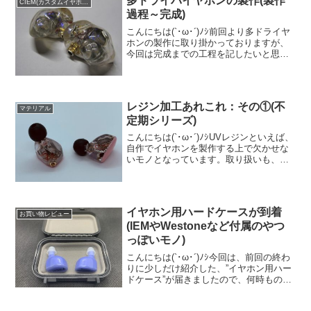
多ドライバイヤホンの製作(製作
CIEM(カスタムイヤホン)
過程～完成)
こんにちは(`･ω･´)ﾉｼ前回より多ドライヤ
ホンの製作に取り掛かっておりますが、
今回は完成までの工程を記したいと思っ
ておりますのでよろしくです(`･ω･´)ﾉｼ①
ドライバの加工そんなに大袈裟な内容で
はありませんが使用するドライバに音響
フィ...
レジン加工あれこれ：その①(不
マテリアル
定期シリーズ)
こんにちは(`･ω･´)ﾉｼUVレジンといえば、
自作でイヤホンを製作する上で欠かせな
いモノとなっています。取り扱いも、数
年前より”100均ショップ”でも容易に入手
できますので、創作がより身近になって
ますよね。製作の機会が増えると、「実
はトラ...
イヤホン用ハードケースが到着
お買い物レビュー
(IEMやWestoneなど付属のやつ
っぽいモノ)
こんにちは(`･ω･´)ﾉｼ今回は、前回の終わ
りに少しだけ紹介した、”イヤホン用ハー
ドケース”が届きましたので、何時もの如
く、ゆる～く紹介したいと思います。
AliExpressリンクです↓購入：AliExpress