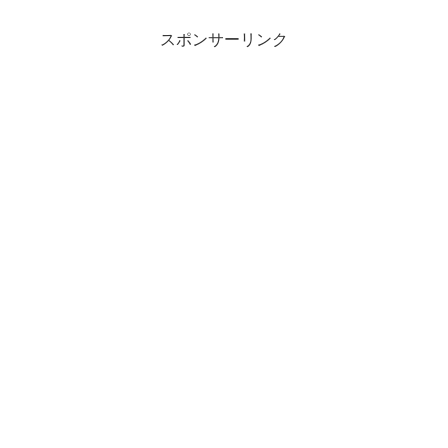
にてカラー：赤・黒・青・緑...
スポンサーリンク