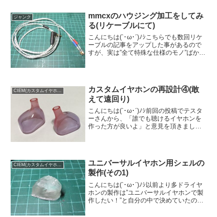
事”や、”今なら出来る、試せる事”もある
のではないか...
mmcxのハウジング加工をしてみ
ジャンク
る(リケーブルにて)
こんにちは(`･ω･´)ﾉｼこちらでも数回リケ
ーブルの記事をアップした事があるので
すが、実は”全て特殊な仕様のモノ”ばかり
なのでした(´Д⊂ヽ(DX90改のバランスと
JH-3A用のみ･･･｡)私の所有しているDAP
はもう一つ”Fiio X3...
カスタムイヤホンの再設計④(敢
CIEM(カスタムイヤホン)
えて遠回り)
こんにちは(`･ω･´)ﾉｼ前回の投稿でテスタ
ーさんから、「誰でも聴けるイヤホンを
作った方が良いよ」と意見を頂きました
(´・ω・`)確かに”大事な事だよなぁ”と思い
ましたので、早速「Fusion360」にて設
計、3Dプリンターで製作してみよ...
ユニバーサルイヤホン用シェルの
CIEM(カスタムイヤホン)
製作(その1)
こんにちは(`･ω･´)ﾉｼ以前より多ドライヤ
ホンの製作は”ユニバーサルイヤホンで製
作したい！”と自分の中で決めていたので
すが、入手したシェルが小さい(SE846モ
ドキ)だった為最初の試作機は「IEM」と