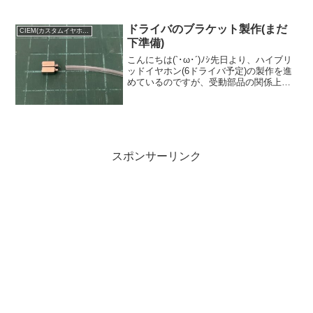
なってしまいました(´・ω・`)前回...
ドライバのブラケット製作(まだ
CIEM(カスタムイヤホン)
下準備)
こんにちは(`･ω･´)ﾉｼ先日より、ハイブリ
ッドイヤホン(6ドライバ予定)の製作を進
めているのですが、受動部品の関係上設
計も進んでいなかったのですが、まだま
だ下準備が必要な事がある事が発覚しま
して(シェルとか云々言ってる場合じゃな
いですよ...
スポンサーリンク