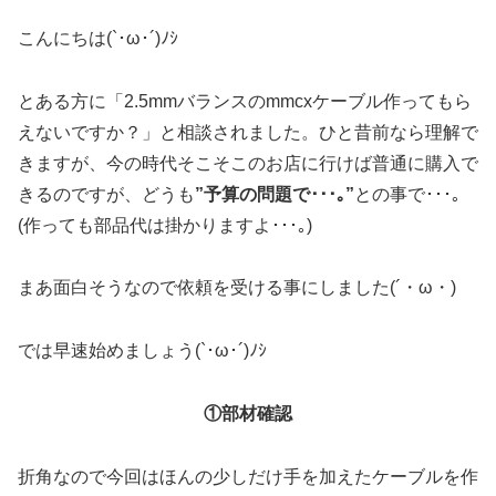
こんにちは(`･ω･´)ﾉｼ
とある方に「2.5mmバランスのmmcxケーブル作ってもら
えないですか？」と相談されました。ひと昔前なら理解で
きますが、今の時代そこそこのお店に行けば普通に購入で
きるのですが、どうも
”予算の問題で･･･｡”
との事で･･･｡
(作っても部品代は掛かりますよ･･･｡)
まあ面白そうなので依頼を受ける事にしました(´・ω・)
では早速始めましょう(`･ω･´)ﾉｼ
①部材確認
折角なので今回はほんの少しだけ手を加えたケーブルを作