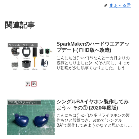
まぁ～る君
関連記事
SparkMakerのハードウエアアッ
リシェル・リモールド
プデート( FHD版へ改造)
こんにちは(`･ω･´)ﾉｼなんと一カ月ぶりの
投稿となりました(>_<)その間に、すっか
り朝晩が少し肌寒くなりました。もうす
ぐ苦手な冬が到来です(´Д⊂ヽこの一カ月
様々な事がありました。特に今回取り上
げる内容(アップデートからパーツのプリ
ン...
シングルBAイヤホン製作してみ
CIEM(カスタムイヤホン)
よう～ その① (2020年度版)
こんにちは(`･ω･´)ﾉｼ多ドライヤホンの製
作もひと段落つき、改めて”シングル
BA”で製作してみようかな？と思いまし
て･･･｡当ブログでも、以前製作したので
すが、なんだか”やり残している