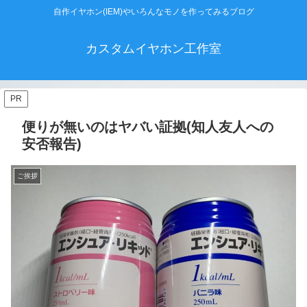
自作イヤホン(IEM)やいろんなモノを作ってみるブログ
カスタムイヤホン工作室
PR
便りが無いのはヤバい証拠(知人友人への
安否報告)
ご挨拶