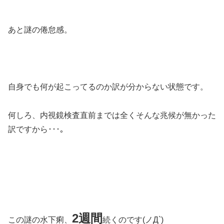
あと謎の倦怠感。
自身でも何が起こってるのか訳が分からない状態です。
何しろ、内視鏡検査直前までは全くそんな兆候が無かった
訳ですから･･･｡
2週間
この謎の水下痢、
続くのです(ノД`)