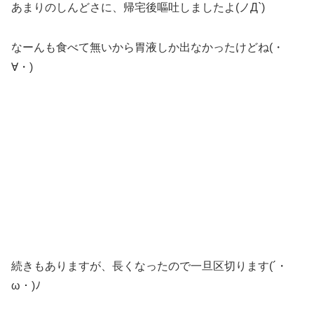
あまりのしんどさに、帰宅後嘔吐しましたよ(ノД`)
なーんも食べて無いから胃液しか出なかったけどね(・
∀・)
続きもありますが、長くなったので一旦区切ります(´・
ω・)ﾉ