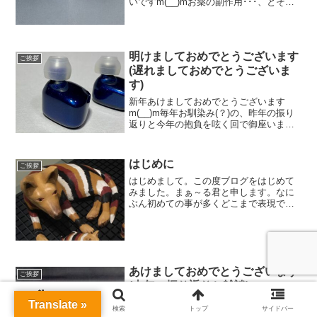
いですm(__)mお薬の副作用･･･、とその
前に。前回紹介した”プレドニン錠”です
が、服用する事により様々な副作用が発
現する場合があるとの事。現在、私も体
感し...
明けましておめでとうございます
ご挨拶
(遅れましておめでとうございま
す)
新年あけましておめでとうございます
m(__)m毎年お馴染み(？)の、昨年の振り
返りと今年の抱負を呟く回で御座います
(´・ω・｀)早速始めましょう(`・ω・´)ﾉｼ
昨年の振り返り①新設計のイヤホン昨年
は体調の件もあり、本格的な設計、製作
はじめに
ご挨拶
は出来...
はじめまして。この度ブログをはじめて
みました。まぁ～る君と申します。なに
ぶん初めての事が多くどこまで表現でき
るか分かりませんが、もしお目に留まり
ましたら宜しくです(`･ω･´)このブログで
は主に、自身の製作したもの(イヤホンだ
けでなく)作業...
あけましておめでとうございます
ご挨拶
(去年の振り返りと雑談)
新年あけましておめでとうございます(`･
Translate »
ホーム
検索
トップ
サイドバー
ω･´)ﾉｼ昨年は(も)全くアップ出来なくて、